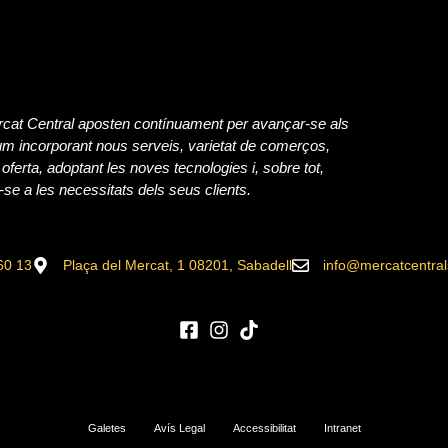
rcat Central aposten contínuament per avançar-se als
m incorporant nous serveis, varietat de comerços,
 oferta, adoptant les noves tecnologies i, sobre tot,
-se a les necessitats dels seus clients.
60 13
Plaça del Mercat, 1 08201, Sabadell
info@mercatcentra
Galetes
Avís Legal
Accessibilitat
Intranet