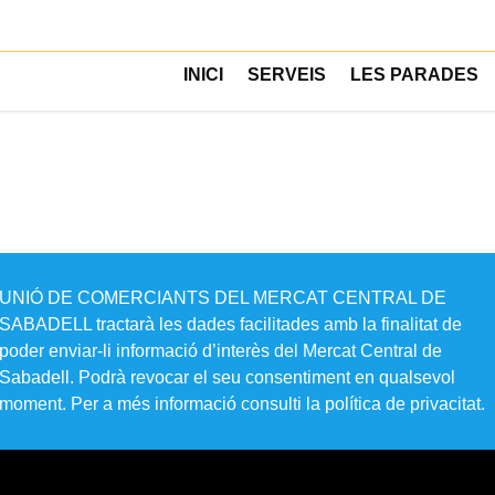
INICI
SERVEIS
LES PARADES
tes al matí, el mercat posa a disposició dels infants un espai gr
utors facin la compra.
UNIÓ DE COMERCIANTS DEL MERCAT CENTRAL DE
SABADELL tractarà les dades facilitades amb la finalitat de
poder enviar-li informació d’interès del Mercat Central de
Sabadell. Podrà revocar el seu consentiment en qualsevol
moment. Per a més informació consulti la política de privacitat​.