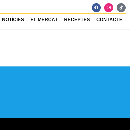
NOTÍCIES
EL MERCAT
RECEPTES
CONTACTE
atuït de cangur per què puguin fer