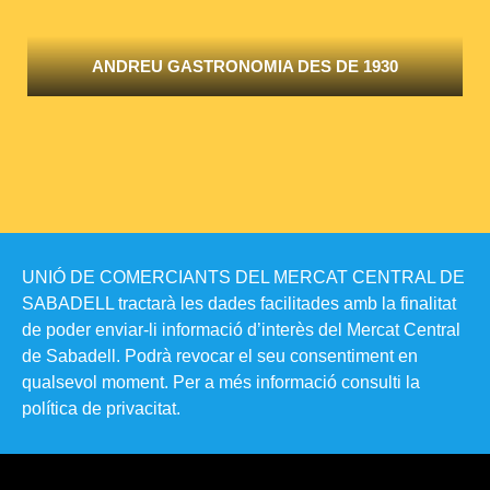
ANDREU GASTRONOMIA DES DE 1930
UNIÓ DE COMERCIANTS DEL MERCAT CENTRAL DE
SABADELL tractarà les dades facilitades amb la finalitat
de poder enviar-li informació d’interès del Mercat Central
de Sabadell. Podrà revocar el seu consentiment en
qualsevol moment. Per a més informació consulti la
política de privacitat​.