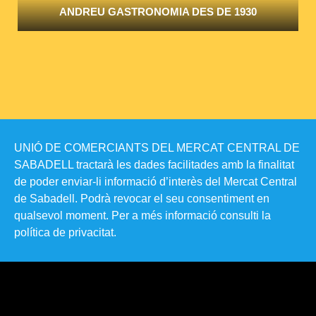
ANDREU GASTRONOMIA DES DE 1930
UNIÓ DE COMERCIANTS DEL MERCAT CENTRAL DE
SABADELL tractarà les dades facilitades amb la finalitat
de poder enviar-li informació d’interès del Mercat Central
de Sabadell. Podrà revocar el seu consentiment en
qualsevol moment. Per a més informació consulti la
política de privacitat​.