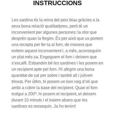
INSTRUCCIONS
Les sardina és la reina del peix blau gràcies a la
seva bona relació qualitat/preu, però té un
inconvenient per algunes persones: la olor que
desprèn quan la fregim. És per això que us portem
una recepta per fer-la al forn, de manera que
evitem aquest inconvenient i, a més, aconseguim
un plat més sa. Engeguem el forn i deixem que
s’escalfi. Esbandim bé les sardines i les posem en
un recipient apte pel forn. Hi afegim una bona
quantitat de sal per sobre i també all i julivert
trinxat. Per últim, hi posem un bon raig d’oli que
arribi a cobrir la base del recipient. Quan el forn
estigui a 200º, hi posem el recipient, el deixem
durant 10 minuts i el traiem abans que les
sardines es ressequin. Ja ho tenim!